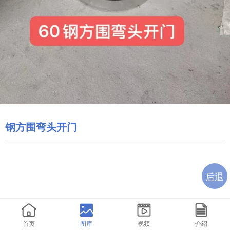
钢方围弯头开门
后退
首页
图库
视频
介绍