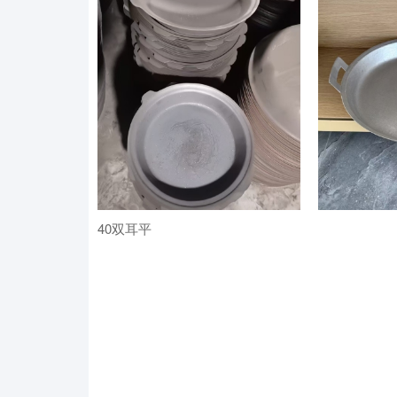
40双耳平