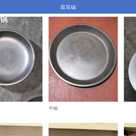
双耳锅
平锅